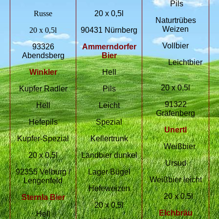
Pils
Russe
20 x 0,5l
Naturtrübes
Weizen
20 x 0,5l
90431 Nürnberg
Vollbier
93326
Ammerndorfer
Abendsberg
Bier
Leichtbier
Winkler
Hell
20 x 0,5l
Kupfer Radler
Pils
91322
Hell
Leicht
Gräfenberg
Hefepils
Spezial
Unertl
Kupfer-Spezial
Kellertrunk
Weißbier
20 x 0,5l
Landbier dunkel
Ursud
92355 Velburg /
Lager Bügel
Weißbier leicht
Lengenfeld
Hefeweizen
20 x 0,5l
Sternla Bier
20 x 0,5l
Elchbräu
Hell