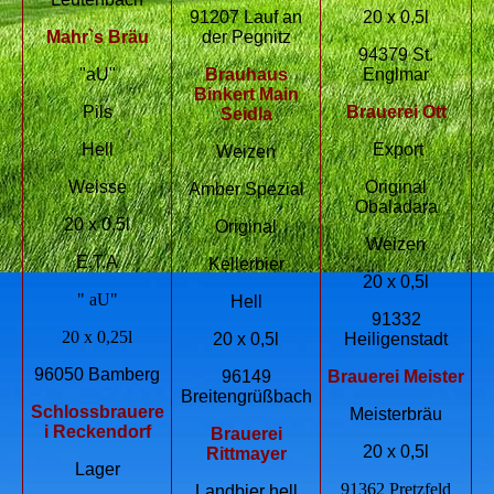
91207 Lauf an
20 x 0,5l
Mahr`s Bräu
der Pegnitz
94379 St.
"aU"
Brauhaus
Englmar
Binkert Main
Pils
Brauerei Ott
Seidla
Hell
Export
Weizen
Weisse
Original
Amber Spezial
Obaladara
20 x 0,5l
Original
Weizen
E.T.A
Kellerbier
20 x 0,5l
" aU"
Hell
91332
20 x 0,25l
20 x 0,5l
Heiligenstadt
96050 Bamberg
96149
Brauerei Meister
Breitengrüßbach
Schlossbrauere
Meisterbräu
i Reckendorf
Brauerei
20 x 0,5l
Rittmayer
Lager
91362 Pretzfeld
Landbier hell