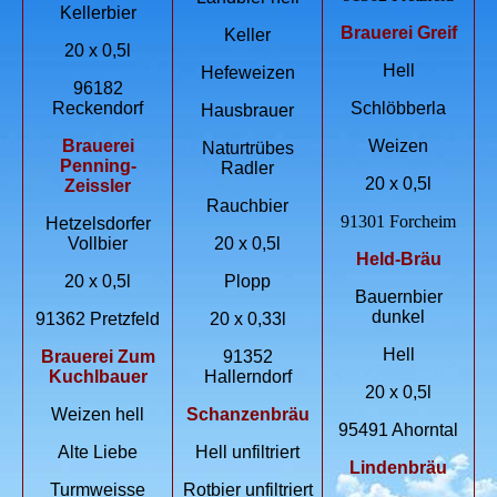
Kellerbier
Brauerei Greif
Keller
20 x 0,5l
Hell
Hefeweizen
96182
Reckendorf
Schlöbberla
Hausbrauer
Brauerei
Weizen
Naturtrübes
Penning-
Radler
20 x 0,5l
Zeissler
Rauchbier
91301 Forcheim
Hetzelsdorfer
Vollbier
20 x 0,5l
Held-Bräu
20 x 0,5l
Plopp
Bauernbier
dunkel
91362 Pretzfeld
20 x 0,33l
Hell
Brauerei Zum
91352
Kuchlbauer
Hallerndorf
20 x 0,5l
Weizen hell
Schanzenbräu
95491 Ahorntal
Alte Liebe
Hell unfiltriert
Lindenbräu
Turmweisse
Rotbier unfiltriert