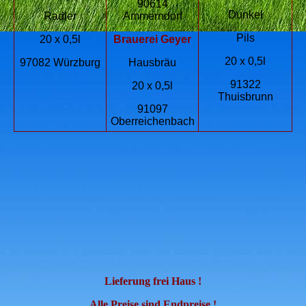
90614
Dunkel
Radler
Ammerndorf
Pils
20 x 0,5l
Brauerei Geyer
20 x 0,5l
97082 Würzburg
Hausbräu
91322
20 x 0,5l
Thuisbrunn
91097
Oberreichenbach
Lieferung frei Haus !
Alle Preise sind Endpreise !