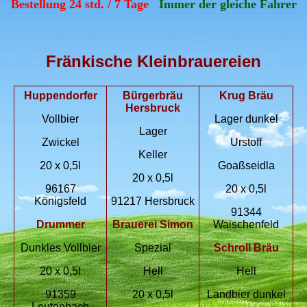
Bestellung 24 std. / 7 Tage
Immer der gleiche Fahrer
Fränkische Kleinbrauereien
Huppendorfer
Bürgerbräu
Krug Bräu
Hersbruck
Vollbier
Lager dunkel
Lager
Zwickel
Urstoff
Keller
20 x 0,5l
Goaßseidla
20 x 0,5l
96167
20 x 0,5l
Königsfeld
91217 Hersbruck
91344
Drummer
Brauerei Simon
Waischenfeld
Dunkles Vollbier
Spezial
Schroll Bräu
20 x 0,5l
Hell
Hell
91359
20 x 0,5l
Landbier dunkel
Leutenbach